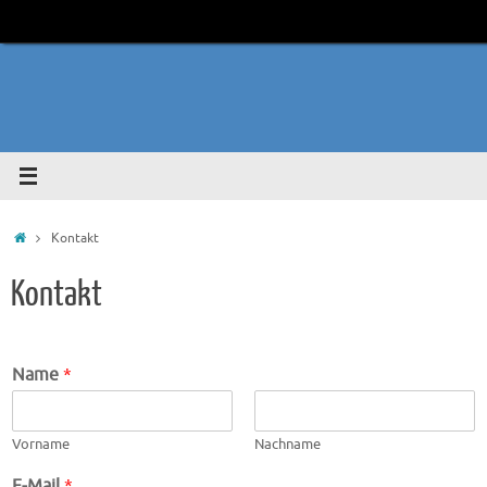
Zum
Inhalt
springen
Start
Kontakt
Kontakt
Name
*
Vorname
Nachname
E-Mail
*