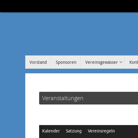
Zum
Inhalt
springen
Zum
Vorstand
Sponsoren
Vereinsgewässer
Kont
Inhalt
springen
Veranstaltungen
Kalender
Satzung
Vereinsregeln