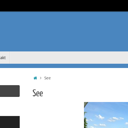
akt
Start
See
See