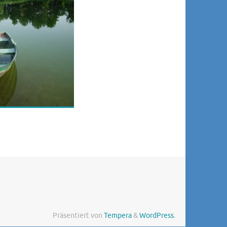
Präsentiert von
Tempera
&
WordPress.