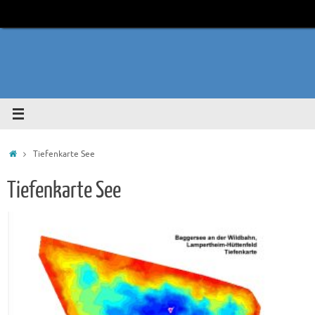
Zum
Inhalt
springen
Start
Tiefenkarte See
Tiefenkarte See