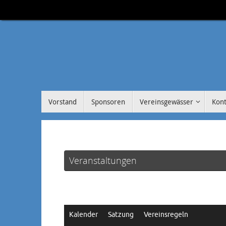
Zum
Inhalt
springen
Zum
Vorstand
Sponsoren
Vereinsgewässer
Kont
Inhalt
springen
Veranstaltungen
Kalender
Satzung
Vereinsregeln