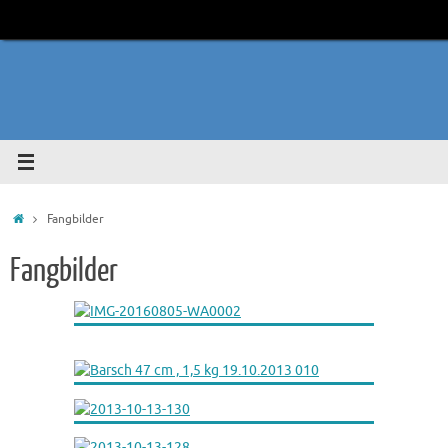
Zum
Inhalt
springen
Start
Fangbilder
Fangbilder